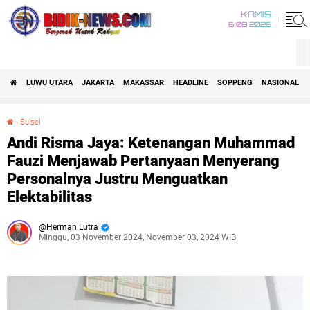
KAMIS
6 08 2026
LUWU UTARA
JAKARTA
MAKASSAR
HEADLINE
SOPPENG
NASIONAL
›
Sulsel
Andi Risma Jaya: Ketenangan Muhammad Fauzi Menjawab Pertanyaan Menyerang Personalnya Justru Menguatkan Elektabilitas
Andi Risma Jaya: Ketenangan Muhammad
Fauzi Menjawab Pertanyaan Menyerang
Personalnya Justru Menguatkan
Elektabilitas
Herman Lutra
Minggu, 03 November 2024, November 03, 2024 WIB