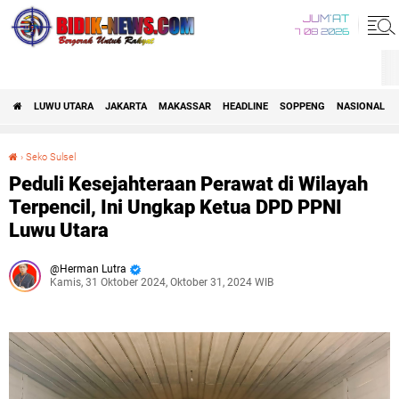
JUM'AT
7 08 2026
LUWU UTARA
JAKARTA
MAKASSAR
HEADLINE
SOPPENG
NASIONAL
›
Seko Sulsel
Peduli Kesejahteraan Perawat di Wilayah Terpencil, Ini Ungkap Ketua DPD PPNI Luwu Utara
Peduli Kesejahteraan Perawat di Wilayah
Terpencil, Ini Ungkap Ketua DPD PPNI
Luwu Utara
Herman Lutra
Kamis, 31 Oktober 2024, Oktober 31, 2024 WIB