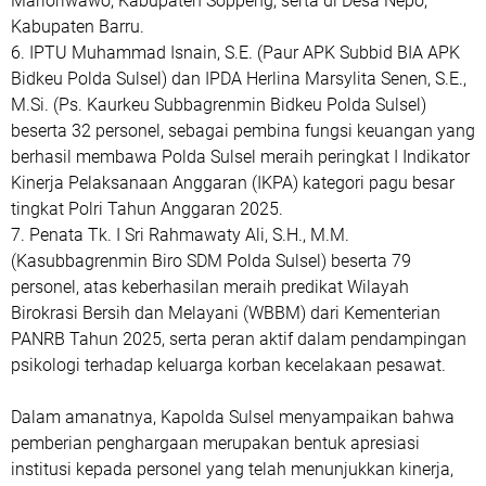
Marioriwawo, Kabupaten Soppeng, serta di Desa Nepo,
Kabupaten Barru.
6. IPTU Muhammad Isnain, S.E. (Paur APK Subbid BIA APK
Bidkeu Polda Sulsel) dan IPDA Herlina Marsylita Senen, S.E.,
M.Si. (Ps. Kaurkeu Subbagrenmin Bidkeu Polda Sulsel)
beserta 32 personel, sebagai pembina fungsi keuangan yang
berhasil membawa Polda Sulsel meraih peringkat I Indikator
Kinerja Pelaksanaan Anggaran (IKPA) kategori pagu besar
tingkat Polri Tahun Anggaran 2025.
7. Penata Tk. I Sri Rahmawaty Ali, S.H., M.M.
(Kasubbagrenmin Biro SDM Polda Sulsel) beserta 79
personel, atas keberhasilan meraih predikat Wilayah
Birokrasi Bersih dan Melayani (WBBM) dari Kementerian
PANRB Tahun 2025, serta peran aktif dalam pendampingan
psikologi terhadap keluarga korban kecelakaan pesawat.
Dalam amanatnya, Kapolda Sulsel menyampaikan bahwa
pemberian penghargaan merupakan bentuk apresiasi
institusi kepada personel yang telah menunjukkan kinerja,