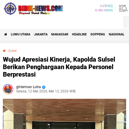
KAMIS
6 08 2026
LUWU UTARA
JAKARTA
MAKASSAR
HEADLINE
SOPPENG
NASIONAL
›
Sulsel
Wujud Apresiasi Kinerja, Kapolda Sulsel Berikan Penghargaan Kepada Personel Berprestasi
Wujud Apresiasi Kinerja, Kapolda Sulsel
Berikan Penghargaan Kepada Personel
Berprestasi
Herman Lutra
Selasa, 12 Mei 2026, Mei 12, 2026 WIB