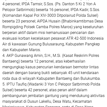
4 personel; IPDA Tamsir, S.Sos. (Ps. Danton 5 Ki 2 Yon A
Pelopor Satbrimob) beserta 16 personel; IPDA Kadir, S.Sos.
(Komandan Kapal Pol XIV-3003 Ditpolairud Polda Sulsel)
beserta 23 personel; AIPDA Husain (Bhabinkamtibmas Desa
Rompigding Polsek Camba Polres Maros) yang keseluruhan
berperan aktif dalam misi kemanusiaan pencarian dan
evakuasi korban kecelakaan pesawat ATR 42-500 Indonesia
Air di kawasan Gunung Bulusaraung, Kabupaten Pangkep
dan Kabupaten Maros.
4. AKP Gunawang Amin, S.H., M.Si. (Kasat Reskrim Polres
Bantaeng) beserta 12 personel, atas keberhasilan
mengungkap kasus pencurian kendaraan bermotor lintas
daerah dengan barang bukti sebanyak 45 unit kendaraan
roda dua di wilayah Kabupaten Bantaeng dan Bulukumba.
5. IPTU Taufiq (Wadanki 3 Yon C Pelopor Satbrimob Polda
Sulsel) beserta 42 personel, atas peran aktif dalam
pembangunan jembatan gantung yang mendukung aktivitas
masyarakat di Dusun Lakellu, Desa Watu, Kecamatan