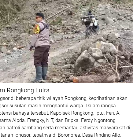
om Rongkong Lutra
ongsor di beberapa titik wilayah Rongkong, keprihatinan akan
gsor susulan masih menghantui warga. Dalam rangka
tensi bahaya tersebut, Kapolsek Rongkong, Iptu. Feri, A.
sama Aipda. Frengky, N.T, dan Bripka. Ferdy Ngontong
an patroli sambang serta memantau aktivitas masyarakat di
 tanah longsor, tepatnya di Borongrea, Desa Rinding Allo,