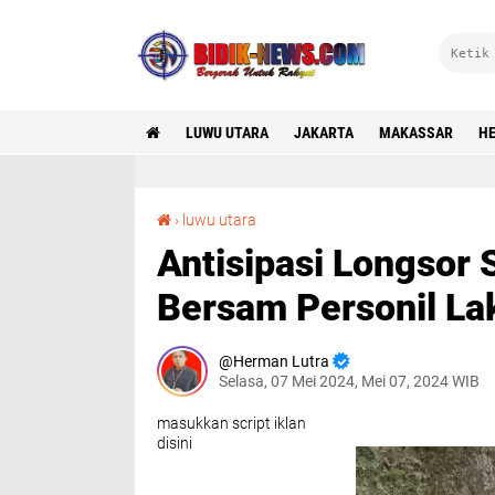
LUWU UTARA
JAKARTA
MAKASSAR
HE
Antisipasi Longsor Susulan, Kapolsek Rongkong Bersam Personil Lakukan Patroli Sambang
›
luwu utara
Antisipasi Longsor
Bersam Personil La
Herman Lutra
Selasa, 07 Mei 2024, Mei 07, 2024 WIB
masukkan script iklan
disini