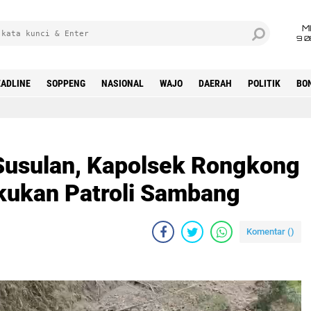
M
9 0
ADLINE
SOPPENG
NASIONAL
WAJO
DAERAH
POLITIK
BO
 Susulan, Kapolsek Rongkong
kukan Patroli Sambang
Komentar (
)