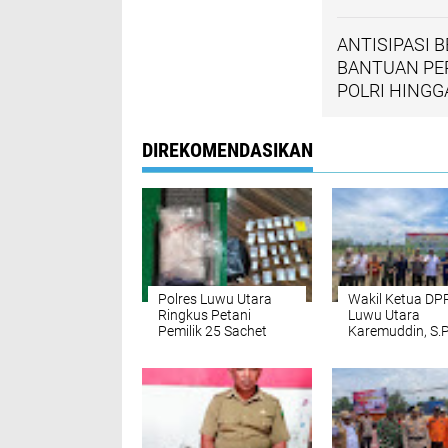
ANTISIPASI 
BANTUAN PER
POLRI HING
DIREKOMENDASIKAN
Polres Luwu Utara
Wakil Ketua DP
Ringkus Petani
Luwu Utara
Pemilik 25 Sachet
Karemuddin, S.P
Sabu di Desa Waetuo
Hadiri Kegiatan
Tanam Jagung
Serentak