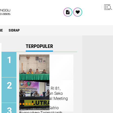
INGGU
8 2026
NE
SIDRAP
TERPOPULER
Menyambut HUT RI 81,
Panitia Kecamatan Seko
Lakukan Technical Meeting
Dengan Terisak, Satrio
Sampaikan Terimakasih