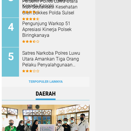
Personil Polres Luwu Utara
Kepada Kapolri
Ikuti Sosialisasi Kesehatan
Oleh Dokkes Polda Sulsel
Pengunjung Warkop 51
Apresiasi Kinerja Polsek
Biringkanaya
Satres Narkoba Polres Luwu
Utara Amankan Tiga Orang
Pelaku Penyalahgunaan
Narkoba
TERPOPULER LAINNYA
DAERAH