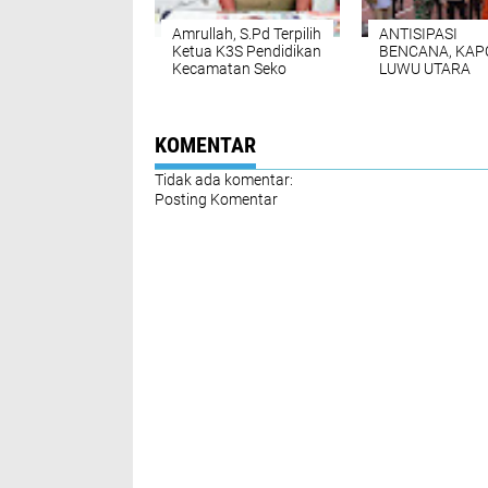
Amrullah, S.Pd Terpilih
ANTISIPASI
Ketua K3S Pendidikan
BENCANA, KAP
Kecamatan Seko
LUWU UTARA
Masa Bakti 2025-
SERAHKAN
2030
BANTUAN PER
RAKITAN DAN 
KESIAPAN PER
KOMENTAR
POLRI HINGGA
BASARNAS
Tidak ada komentar:
Posting Komentar