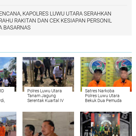
BENCANA, KAPOLRES LUWU UTARA SERAHKAN
AHU RAKITAN DAN CEK KESIAPAN PERSONIL
GA BASARNAS
RD
Polres Luwu Utara
Satres Narkoba
Tanam Jagung
Polres Luwu Utara
di,
Serentak Kuartal IV
Bekuk Dua Pemuda
Tahun 2025, Bukti
Diduga Edarkan Sabu
Nyata Dukungan
di Desa Poreang
Terhadap
Swasembada Pangan
Nasional