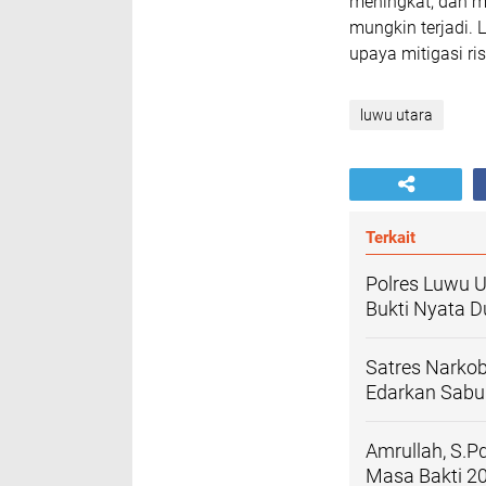
meningkat, dan 
mungkin terjadi. 
upaya mitigasi ri
luwu utara
Terkait
Polres Luwu U
Bukti Nyata 
Satres Narko
Edarkan Sabu
Amrullah, S.P
Masa Bakti 2