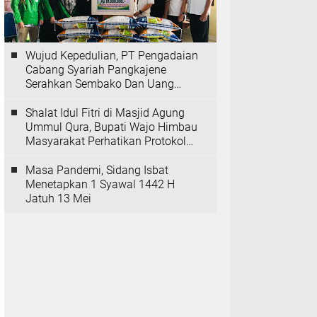
Wujud Kepedulian, PT Pengadaian
Cabang Syariah Pangkajene
Serahkan Sembako Dan Uang
Tunai Ke Panti Asuhan Sejati
Rappang
Shalat Idul Fitri di Masjid Agung
Ummul Qura, Bupati Wajo Himbau
Masyarakat Perhatikan Protokol
Kesehatan
Masa Pandemi, Sidang Isbat
Menetapkan 1 Syawal 1442 H
Jatuh 13 Mei