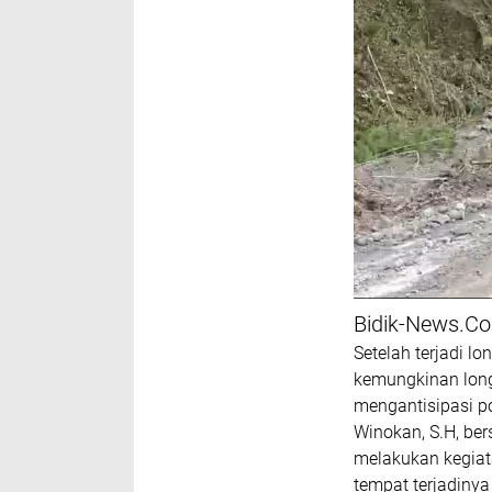
Bidik-News.C
Setelah terjadi l
kemungkinan lon
mengantisipasi po
Winokan, S.H, ber
melakukan kegiat
tempat terjadinya