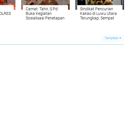
Camat: Tahir, S.Pd
Sindikat Pencurian
OLRES
Buka Kegiatan
Kakao di Luwu Utara
Sosialisasi Penetapan
Terungkap, Sempat
dan Penegasan Batas
Diamankan Warga
AHU
Antar Desa
Sebelum Dibekuk
CEK
Kecamatan Seko
Polisi
SONIL
Tampilkan