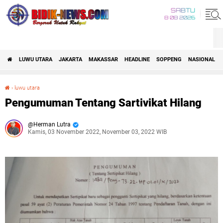
SABTU
8 08 2026
LUWU UTARA
JAKARTA
MAKASSAR
HEADLINE
SOPPENG
NASIONAL
›
luwu utara
Pengumuman Tentang Sartivikat Hilang
Pengumuman Tentang Sartivikat Hilang
Herman Lutra
Kamis, 03 November 2022, November 03, 2022 WIB