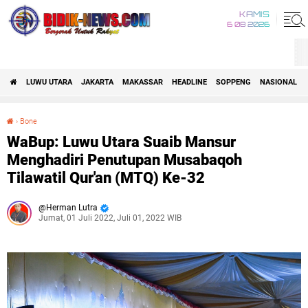
KAMIS
6 08 2026
LUWU UTARA
JAKARTA
MAKASSAR
HEADLINE
SOPPENG
NASIONAL
›
Bone
WaBup: Luwu Utara Suaib Mansur Menghadiri Penutupan Musabaqoh Tilawatil Qur'an (MTQ) Ke-32
WaBup: Luwu Utara Suaib Mansur
Menghadiri Penutupan Musabaqoh
Tilawatil Qur'an (MTQ) Ke-32
Herman Lutra
Jumat, 01 Juli 2022, Juli 01, 2022 WIB