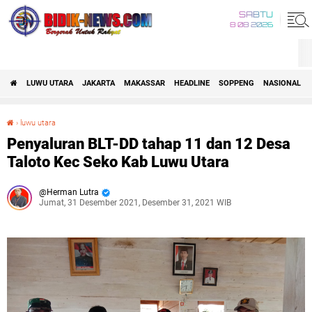
SABTU
8 08 2026
LUWU UTARA
JAKARTA
MAKASSAR
HEADLINE
SOPPENG
NASIONAL
›
luwu utara
Penyaluran BLT-DD tahap 11 dan 12 Desa Taloto Kec Seko Kab Luwu Utara
Penyaluran BLT-DD tahap 11 dan 12 Desa
Taloto Kec Seko Kab Luwu Utara
Herman Lutra
Jumat, 31 Desember 2021, Desember 31, 2021 WIB