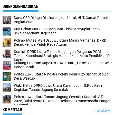
DIREKOMENDASIKAN
Dana CSR Diduga Diselewengkan Untuk HUT, Camat Rampi
Angkat Suara
Dua Pekan MBG 003 Baebunta Tidak Menyuplai, Pihak
Sekolah Menanti Kejelasan
Polimik Mutasi ASN Di Luwu Utara Masih Memanas, DPRD
Desak Pemda Patuh Pada Aturan
Komisi I DPRD Lutra Terima Kunjungan Pengurus PGRI,
Terkait Koordinasi Strategis Memperkuat Mutu Pendidikan Di
Daerah
Dukung Program Kapolres Luwu Utara, Polsek Sabbang Gelar
Donor Darah
Polres Luwu Utara Ringkus Petani Pemilik 25 Sachet Sabu di
Desa Waetuo
Wakil Ketua DPRD Luwu Utara Karemuddin, S.Pdi, Hadiri
Kegiatan Tanam Jagung Serentak
Polres Luwu Utara Tanam Jagung Serentak Kuartal IV Tahun
2025, Bukti Nyata Dukungan Terhadap Swasembada Pangan
Nasional
KOMENTAR
Tampilkan