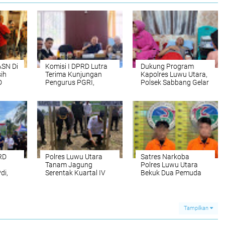
ASN Di
Komisi I DPRD Lutra
Dukung Program
ih
Terima Kunjungan
Kapolres Luwu Utara,
D
Pengurus PGRI,
Polsek Sabbang Gelar
atuh
Terkait Koordinasi
Donor Darah
Strategis Memperkuat
Mutu Pendidikan Di
Daerah
RD
Polres Luwu Utara
Satres Narkoba
Tanam Jagung
Polres Luwu Utara
di,
Serentak Kuartal IV
Bekuk Dua Pemuda
Tahun 2025, Bukti
Diduga Edarkan Sabu
Nyata Dukungan
di Desa Poreang
Terhadap
Swasembada Pangan
Tampilkan
Nasional