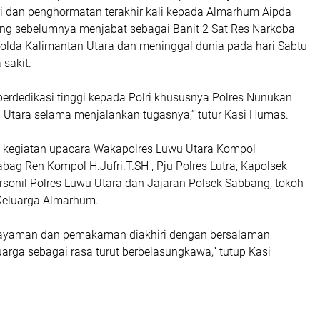
i dan penghormatan terakhir kali kepada Almarhum Aipda
yang sebelumnya menjabat sebagai Banit 2 Sat Res Narkoba
olda Kalimantan Utara dan meninggal dunia pada hari Sabtu
 sakit.
berdedikasi tinggi kepada Polri khususnya Polres Nunukan
 Utara selama menjalankan tugasnya,” tutur Kasi Humas.
m kegiatan upacara Wakapolres Luwu Utara Kompol
abag Ren Kompol H.Jufri.T.SH , Pju Polres Lutra, Kapolsek
rsonil Polres Luwu Utara dan Jajaran Polsek Sabbang, tokoh
Keluarga Almarhum.
ayaman dan pemakaman diakhiri dengan bersalaman
arga sebagai rasa turut berbelasungkawa,” tutup Kasi