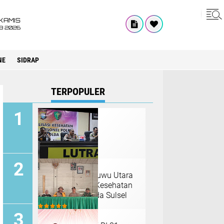
KAMIS
8 2026
NE
SIDRAP
TERPOPULER
Personil Polres Luwu Utara
Ikuti Sosialisasi Kesehatan
Oleh Dokkes Polda Sulsel