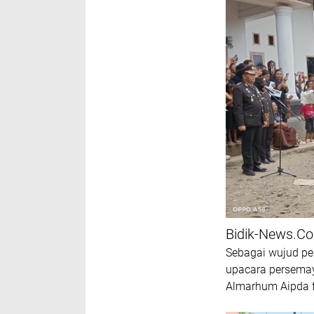
Bidik-News.C
Sebagai wujud pen
upacara persema
Almarhum Aipda fr