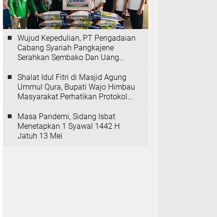
Wujud Kepedulian, PT Pengadaian
Cabang Syariah Pangkajene
Serahkan Sembako Dan Uang
Tunai Ke Panti Asuhan Sejati
Rappang
Shalat Idul Fitri di Masjid Agung
Ummul Qura, Bupati Wajo Himbau
Masyarakat Perhatikan Protokol
Kesehatan
Masa Pandemi, Sidang Isbat
Menetapkan 1 Syawal 1442 H
Jatuh 13 Mei