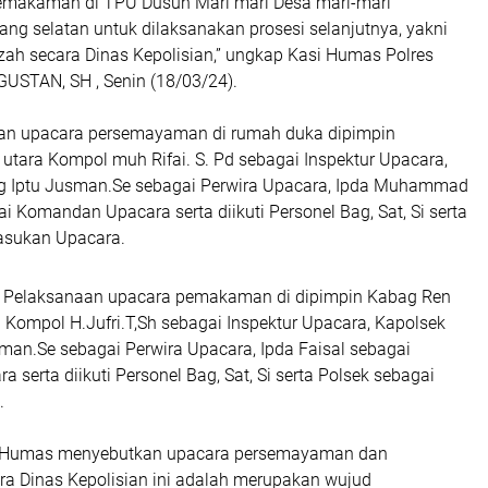
emakaman di TPU Dusun Mari mari Desa mari-mari
ng selatan untuk dilaksanakan prosesi selanjutnya, yakni
h secara Dinas Kepolisian,” ungkap Kasi Humas Polres
GUSTAN, SH , Senin (18/03/24).
an upacara persemayaman di rumah duka dipimpin
utara Kompol muh Rifai. S. Pd sebagai Inspektur Upacara,
g Iptu Jusman.Se sebagai Perwira Upacara, Ipda Muhammad
ai Komandan Upacara serta diikuti Personel Bag, Sat, Si serta
asukan Upacara.
 Pelaksanaan upacara pemakaman di dipimpin Kabag Ren
 Kompol H.Jufri.T,Sh sebagai Inspektur Upacara, Kapolsek
man.Se sebagai Perwira Upacara, Ipda Faisal sebagai
serta diikuti Personel Bag, Sat, Si serta Polsek sebagai
.
asi Humas menyebutkan upacara persemayaman dan
 Dinas Kepolisian ini adalah merupakan wujud