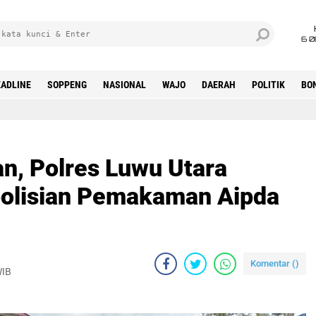
6 0
ADLINE
SOPPENG
NASIONAL
WAJO
DAERAH
POLITIK
BO
, Polres Luwu Utara
polisian Pemakaman Aipda
Komentar (
)
WIB