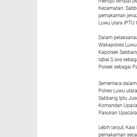
menuju tempat p
Kecamatan. Sabba
pemakaman jenaza
Luwu utara IPTU 
Dalam pelaksana
Wakapolres Luwu 
Kapolsek Sabban
Iqbal.S.sos sebag
Polsek sebagai P
Sementara dalam
Polres Luwu utara
Sabbang Iptu Jus
Komandan Upacara 
Pasukan Upacara
Lebih lanjut, K
pemakaman secara