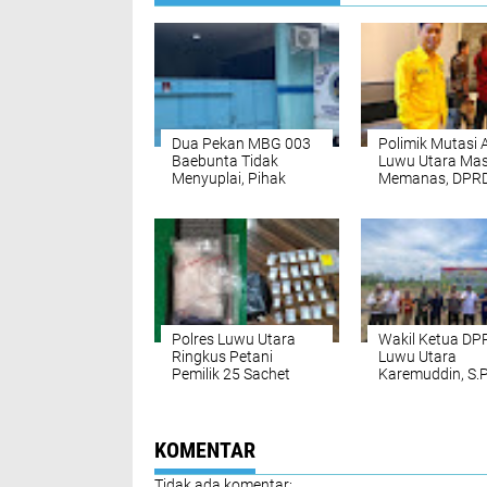
Dua Pekan MBG 003
Polimik Mutasi 
Baebunta Tidak
Luwu Utara Mas
Menyuplai, Pihak
Memanas, DPR
Sekolah Menanti
Desak Pemda P
Kejelasan
Pada Aturan
Polres Luwu Utara
Wakil Ketua DP
Ringkus Petani
Luwu Utara
Pemilik 25 Sachet
Karemuddin, S.P
Sabu di Desa Waetuo
Hadiri Kegiatan
Tanam Jagung
Serentak
KOMENTAR
Tidak ada komentar: