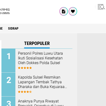
KAMIS
8 2026
NE
SIDRAP
TERPOPULER
Personil Polres Luwu Utara
Ikuti Sosialisasi Kesehatan
Oleh Dokkes Polda Sulsel
Kapolda Sulsel Resmikan
Lapangan Tembak Tathya
Dharaka dan Buka Kejuaraan
Menembak Bupati Sidrap Cup
II Tahun 2026
Anaknya Punya Riwayat
Penyakit, Orangtua di Luwu