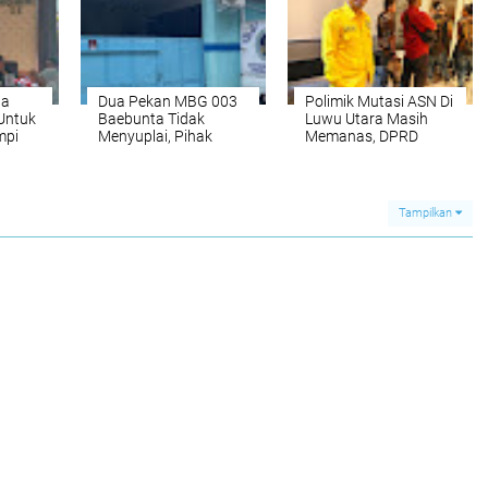
Merah Putih di Seko
ga
Dua Pekan MBG 003
Polimik Mutasi ASN Di
Untuk
Baebunta Tidak
Luwu Utara Masih
mpi
Menyuplai, Pihak
Memanas, DPRD
Sekolah Menanti
Desak Pemda Patuh
Kejelasan
Pada Aturan
Tampilkan