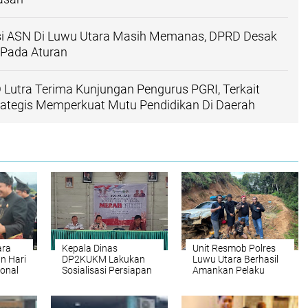
si ASN Di Luwu Utara Masih Memanas, DPRD Desak
Pada Aturan
 Lutra Terima Kunjungan Pengurus PGRI, Terkait
rategis Memperkuat Mutu Pendidikan Di Daerah
ara
Kepala Dinas
Unit Resmob Polres
an Hari
DP2KUKM Lakukan
Luwu Utara Berhasil
ional
Sosialisasi Persiapan
Amankan Pelaku
ncil
Pembentukan
Tindak Pidana
Koperasi
Pemerkosaan
Desa/Kelurahan