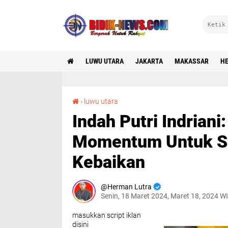
LUWU UTARA
JAKARTA
MAKASSAR
HE
Indah Putri Indriani: Bulan Suci Ramadhan Momentum Untuk Saling Peduli Berbagi Kebaikan
›
luwu utara
Indah Putri Indrian
Momentum Untuk Sa
Kebaikan
Herman Lutra
Senin, 18 Maret 2024, Maret 18, 2024 W
masukkan script iklan
disini