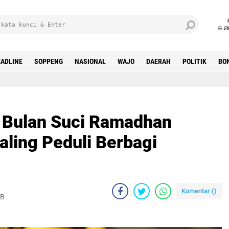
6 0
ADLINE
SOPPENG
NASIONAL
WAJO
DAERAH
POLITIK
BO
i: Bulan Suci Ramadhan
ling Peduli Berbagi
Komentar (
)
IB