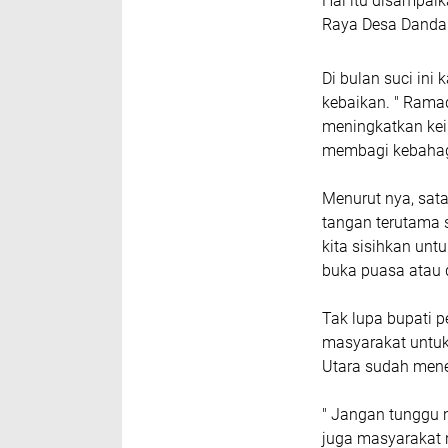
Hal itu disampaik
Raya Desa Danda
Di bulan suci in
kebaikan. " Rama
meningkatkan kei
membagi kebahagi
Menurut nya, sat
tangan terutama 
kita sisihkan un
buka puasa atau 
Tak lupa bupati 
masyarakat untuk
Utara sudah mene
" Jangan tunggu n
juga masyarakat n