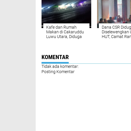
Kafe dan Rumah
Dana CSR Didu
Makan di Cakaruddu
Diselewengkan 
Luwu Utara, Diduga
HUT, Camat Ra
Jadi Sarang Prositusi,
Angkat Suara
Kades Minanga Tallu
Dukung Penutupan
KOMENTAR
Tidak ada komentar:
Posting Komentar