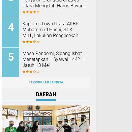
Utara Mengeluh Harus Bayar
Rp190 Ribu Sebelum di
Vaksin
Kapolres Luwu Utara AKBP
Muhammad Husni, S.I.K.,
M.H., Lakukan Pengecekan
Rutan Dan Fasilitas Polres
Pada Hari Pertama Menjabat
Masa Pandemi, Sidang Isbat
Menetapkan 1 Syawal 1442 H
Jatuh 13 Mei
TERPOPULER LAINNYA
DAERAH