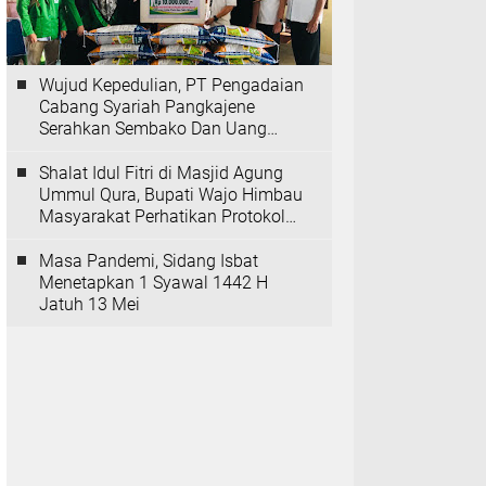
Wujud Kepedulian, PT Pengadaian
Cabang Syariah Pangkajene
Serahkan Sembako Dan Uang
Tunai Ke Panti Asuhan Sejati
Rappang
Shalat Idul Fitri di Masjid Agung
Ummul Qura, Bupati Wajo Himbau
Masyarakat Perhatikan Protokol
Kesehatan
Masa Pandemi, Sidang Isbat
Menetapkan 1 Syawal 1442 H
Jatuh 13 Mei