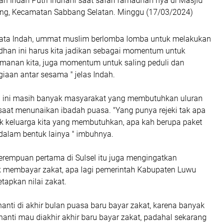
an Indah Putri Indriani saat safari ramadhan nya di Masjid
ng, Kecamatan Sabbang Selatan. Minggu (17/03/2024)
i kata Indah, ummat muslim berlomba lomba untuk melakukan
dhan ini harus kita jadikan sebagai momentum untuk
manan kita, juga momentum untuk saling peduli dan
aan antar sesama " jelas Indah.
a ini masih banyak masyarakat yang membutuhkan uluran
saat menunaikan ibadah puasa. "Yang punya rejeki tak apa
tuk keluarga kita yang membutuhkan, apa kah berupa paket
dalam bentuk lainya " imbuhnya.
perempuan pertama di Sulsel itu juga mengingatkan
 membayar zakat, apa lagi pemerintah Kabupaten Luwu
tapkan nilai zakat.
anti di akhir bulan puasa baru bayar zakat, karena banyak
anti mau diakhir akhir baru bayar zakat, padahal sekarang