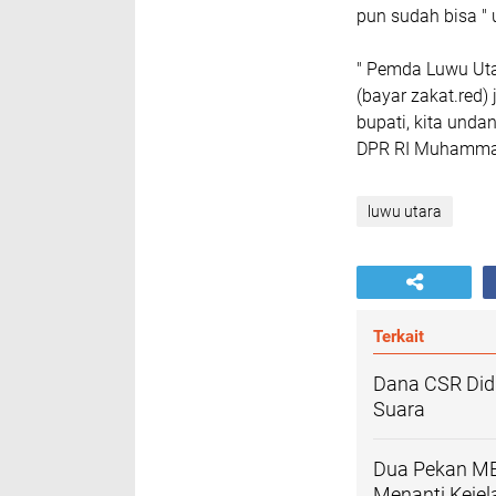
pun sudah bisa "
" Pemda Luwu Uta
(bayar zakat.red)
bupati, kita unda
DPR RI Muhammad 
luwu utara
Terkait
Dana CSR Did
Suara
Dua Pekan MB
Menanti Kejel