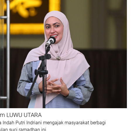
Com LUWU UTARA
 Indah Putri Indriani mengajak masyarakat berbagi
lan suci ramadhan ini.