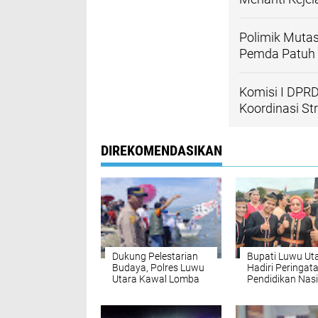
Polimik Muta
Pemda Patuh 
Komisi I DPRD
Koordinasi St
DIREKOMENDASIKAN
Dukung Pelestarian
Bupati Luwu Ut
Budaya, Polres Luwu
Hadiri Peringat
Utara Kawal Lomba
Pendidikan Nas
Perahu Bala-bala
di Wilayah Terpe
Seko