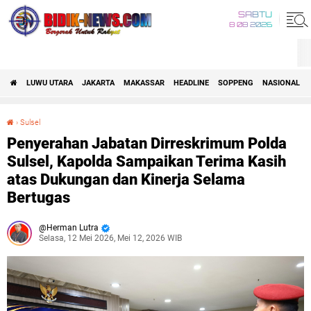
SABTU
8 08 2026
LUWU UTARA
JAKARTA
MAKASSAR
HEADLINE
SOPPENG
NASIONAL
›
Sulsel
Penyerahan Jabatan Dirreskrimum Polda Sulsel, Kapolda Sampaikan Terima Kasih atas Dukungan dan Kinerja Selama Bertugas
Penyerahan Jabatan Dirreskrimum Polda
Sulsel, Kapolda Sampaikan Terima Kasih
atas Dukungan dan Kinerja Selama
Bertugas
Herman Lutra
Selasa, 12 Mei 2026, Mei 12, 2026 WIB