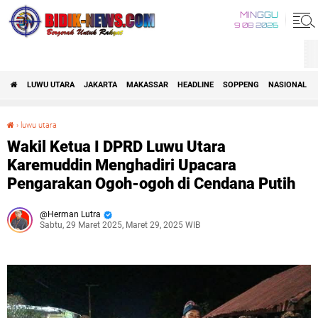
MINGGU
9 08 2026
LUWU UTARA
JAKARTA
MAKASSAR
HEADLINE
SOPPENG
NASIONAL
›
luwu utara
Wakil Ketua I DPRD Luwu Utara Karemuddin Menghadiri Upacara Pengarakan Ogoh-ogoh di Cendana Putih
Wakil Ketua I DPRD Luwu Utara
Karemuddin Menghadiri Upacara
Pengarakan Ogoh-ogoh di Cendana Putih
Herman Lutra
Sabtu, 29 Maret 2025, Maret 29, 2025 WIB