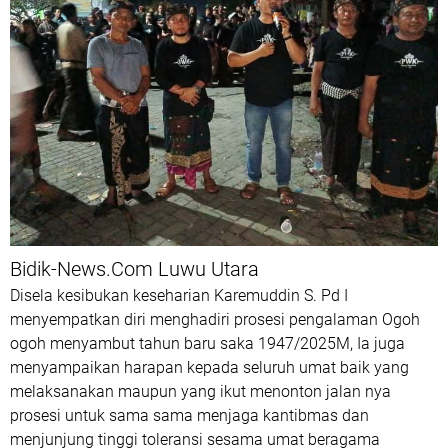
Bidik-News.Com Luwu Utara
Disela kesibukan keseharian Karemuddin S. Pd I
menyempatkan diri menghadiri prosesi pengalaman Ogoh
ogoh menyambut tahun baru saka 1947/2025M, Ia juga
menyampaikan harapan kepada seluruh umat baik yang
melaksanakan maupun yang ikut menonton jalan nya
prosesi untuk sama sama menjaga kantibmas dan
menjunjung tinggi toleransi sesama umat beragama