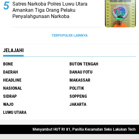
Satres Narkoba Polres Luwu Utara
Amankan Tiga Orang Pelaku
Penyalahgunaan Narkoba
TERPOPULER LAINNYA
JELAJAHI
BONE
BUTON TENGAH
DAERAH
DANAU FOTU
HEADLINE
MAKASSAR
NASIONAL
POLITIK
SIDRAP
SOPPENG
WAJO
JAKARTA
LUWU UTARA
Stay Connected
Menyambut HUT RI 81, Panitia Kecamatan Seko Lakukan Technica