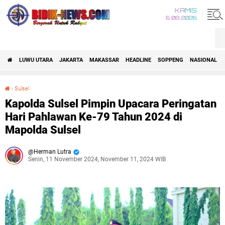
KAMIS
6 08 2026
LUWU UTARA
JAKARTA
MAKASSAR
HEADLINE
SOPPENG
NASIONAL
›
Sulsel
Kapolda Sulsel Pimpin Upacara Peringatan Hari Pahlawan Ke-79 Tahun 2024 di Mapolda Sulsel
Kapolda Sulsel Pimpin Upacara Peringatan
Hari Pahlawan Ke-79 Tahun 2024 di
Mapolda Sulsel
Herman Lutra
Senin, 11 November 2024, November 11, 2024 WIB