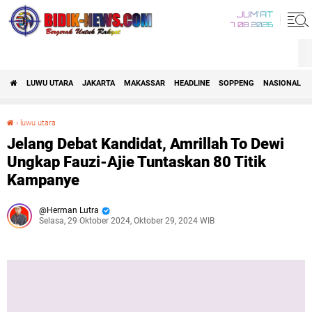
JUM'AT
7 08 2026
LUWU UTARA
JAKARTA
MAKASSAR
HEADLINE
SOPPENG
NASIONAL
›
luwu utara
Jelang Debat Kandidat, Amrillah To Dewi Ungkap Fauzi-Ajie Tuntaskan 80 Titik Kampanye
Jelang Debat Kandidat, Amrillah To Dewi
Ungkap Fauzi-Ajie Tuntaskan 80 Titik
Kampanye
Herman Lutra
Selasa, 29 Oktober 2024, Oktober 29, 2024 WIB