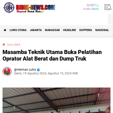
SABTU
8 08 2026
LUWU UTARA
JAKARTA
MAKASSAR
HEADLINE
SOPPENG
NASIONAL
›
luwu utara
Masamba Teknik Utama Buka Pelatihan Oprator Alat Berat dan Dump Truk
Masamba Teknik Utama Buka Pelatihan
Oprator Alat Berat dan Dump Truk
Herman Lutra
Senin, 19 Agustus 2024, Agustus 19, 2024 WIB