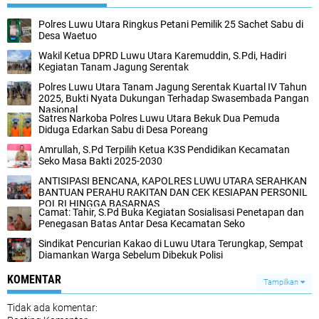
Polres Luwu Utara Ringkus Petani Pemilik 25 Sachet Sabu di
Desa Waetuo
Wakil Ketua DPRD Luwu Utara Karemuddin, S.Pdi, Hadiri
Kegiatan Tanam Jagung Serentak
Polres Luwu Utara Tanam Jagung Serentak Kuartal IV Tahun
2025, Bukti Nyata Dukungan Terhadap Swasembada Pangan
Nasional
Satres Narkoba Polres Luwu Utara Bekuk Dua Pemuda
Diduga Edarkan Sabu di Desa Poreang
Amrullah, S.Pd Terpilih Ketua K3S Pendidikan Kecamatan
Seko Masa Bakti 2025-2030
ANTISIPASI BENCANA, KAPOLRES LUWU UTARA SERAHKAN
BANTUAN PERAHU RAKITAN DAN CEK KESIAPAN PERSONIL
POLRI HINGGA BASARNAS
Camat: Tahir, S.Pd Buka Kegiatan Sosialisasi Penetapan dan
Penegasan Batas Antar Desa Kecamatan Seko
Sindikat Pencurian Kakao di Luwu Utara Terungkap, Sempat
Diamankan Warga Sebelum Dibekuk Polisi
KOMENTAR
Tampilkan
Tidak ada komentar: