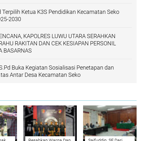
d Terpilih Ketua K3S Pendidikan Kecamatan Seko
025-2030
BENCANA, KAPOLRES LUWU UTARA SERAHKAN
AHU RAKITAN DAN CEK KESIAPAN PERSONIL
GA BASARNAS
 S.Pd Buka Kegiatan Sosialisasi Penetapan dan
tas Antar Desa Kecamatan Seko
bak
Resahkan Warga Dan
Saifuddin, SE Dari