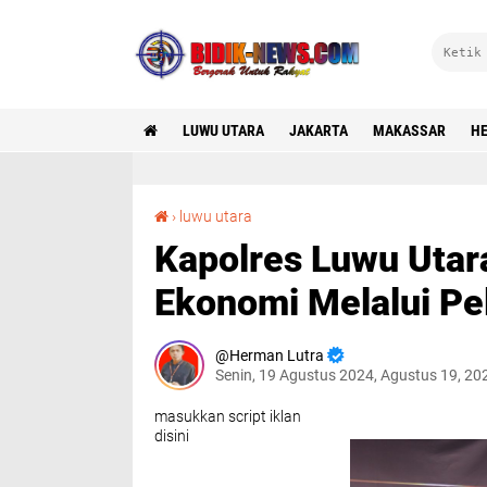
LUWU UTARA
JAKARTA
MAKASSAR
HE
Kapolres Luwu Utara Dorong Peningkatan Ekonomi Melalui Pelatihan Operator Alat Berat
›
luwu utara
Kapolres Luwu Utar
Ekonomi Melalui Pel
Herman Lutra
Senin, 19 Agustus 2024, Agustus 19, 20
masukkan script iklan
disini