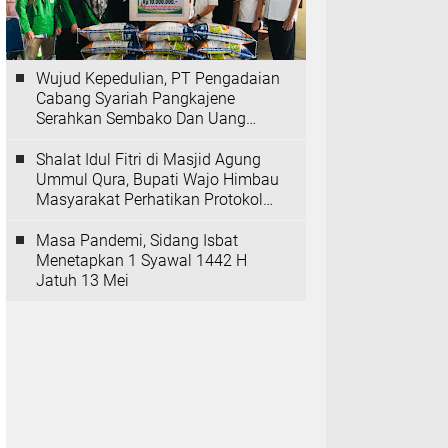
Wujud Kepedulian, PT Pengadaian
Cabang Syariah Pangkajene
Serahkan Sembako Dan Uang
Tunai Ke Panti Asuhan Sejati
Rappang
Shalat Idul Fitri di Masjid Agung
Ummul Qura, Bupati Wajo Himbau
Masyarakat Perhatikan Protokol
Kesehatan
Masa Pandemi, Sidang Isbat
Menetapkan 1 Syawal 1442 H
Jatuh 13 Mei