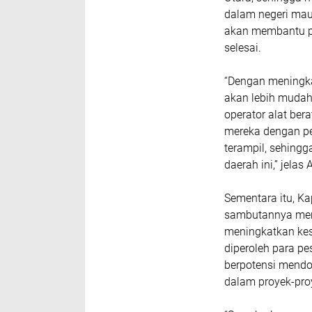
dalam negeri mau
akan membantu pe
selesai.
“Dengan meningka
akan lebih mudah
operator alat ber
mereka dengan p
terampil, sehing
daerah ini,” jelas
Sementara itu, K
sambutannya mene
meningkatkan kes
diperoleh para pe
berpotensi mendor
dalam proyek-pr