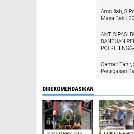
Amrullah, S.P
Masa Bakti 2
ANTISIPASI 
BANTUAN PER
POLRI HING
Camat: Tahir,
Penegasan Ba
DIREKOMENDASIKAN
Sindikat Pencurian
Latihan Menem