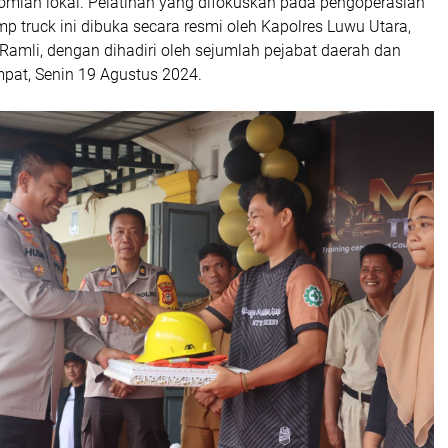
omian lokal. Pelatihan yang difokuskan pada pengoperasian
mp truck ini dibuka secara resmi oleh Kapolres Luwu Utara,
amli, dengan dihadiri oleh sejumlah pejabat daerah dan
pat, Senin 19 Agustus 2024.