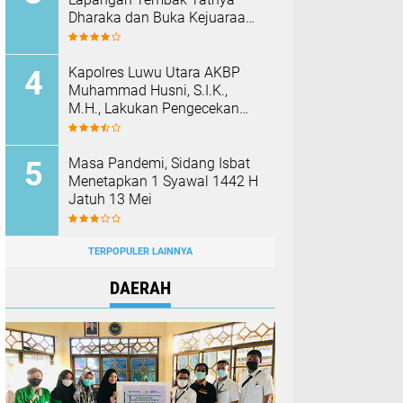
Dharaka dan Buka Kejuaraan
Menembak Bupati Sidrap Cup
II Tahun 2026
Kapolres Luwu Utara AKBP
Muhammad Husni, S.I.K.,
M.H., Lakukan Pengecekan
Rutan Dan Fasilitas Polres
Pada Hari Pertama Menjabat
Masa Pandemi, Sidang Isbat
Menetapkan 1 Syawal 1442 H
Jatuh 13 Mei
TERPOPULER LAINNYA
DAERAH