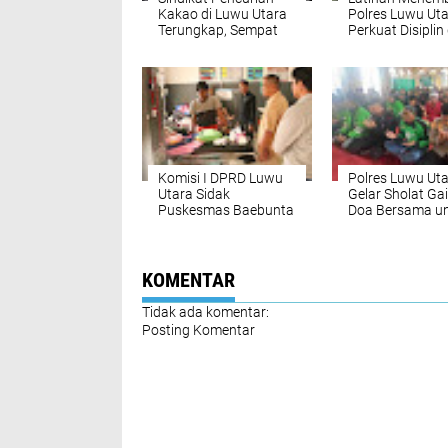
Kakao di Luwu Utara
Polres Luwu Uta
Terungkap, Sempat
Perkuat Disiplin
Diamankan Warga
Kemampuan Da
Sebelum Dibekuk
Anggota Polri
Polisi
Komisi I DPRD Luwu
Polres Luwu Ut
Utara Sidak
Gelar Sholat Ga
Puskesmas Baebunta
Doa Bersama u
Almarhum Peng
Ojol Affan Kurn
KOMENTAR
Tidak ada komentar:
Posting Komentar