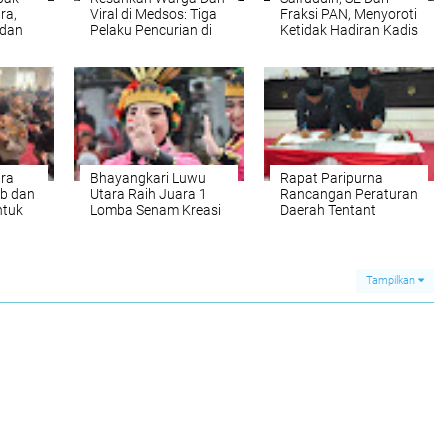
ra,
Viral di Medsos: Tiga
Fraksi PAN, Menyoroti
 dan
Pelaku Pencurian di
Ketidak Hadiran Kadis
sar
Luwu Utara Dibekuk
Dinkes Lutra Pada
Unit Resmob
Saat RDP
ara
Bhayangkari Luwu
Rapat Paripurna
ib dan
Utara Raih Juara 1
Rancangan Peraturan
ntuk
Lomba Senam Kreasi
Daerah Tentant
emudi
HUT ke-80 RI
RPJMD Tahun 2025-
iawan
2029
Tampilkan