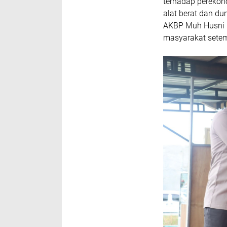
terhadap perekon
alat berat dan du
AKBP Muh Husni R
masyarakat setem