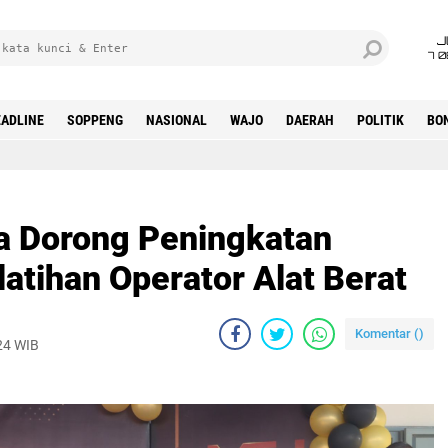
J
7 
ADLINE
SOPPENG
NASIONAL
WAJO
DAERAH
POLITIK
BO
a Dorong Peningkatan
atihan Operator Alat Berat
Komentar (
)
24 WIB