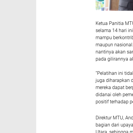
Ketua Panitia MT
selama 14 hari in
mampu berkontrib
maupun nasional.
nantinya akan san
pada gilirannya 
“Pelatihan ini ti
juga diharapkan 
mereka dapat ber
didanai oleh pem
positif terhadap p
Direktur MTU, An
bagian dari upa
Utara, sehingga m