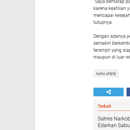
“Saya berharap pa
karena keahlian y
mencapai kesejah
tutupnya.
Dengan adanya pe
semakin berkemba
terampil yang sia
maupun di luar wi
luwu utara
Terkait
Satres Narko
Edarkan Sabu