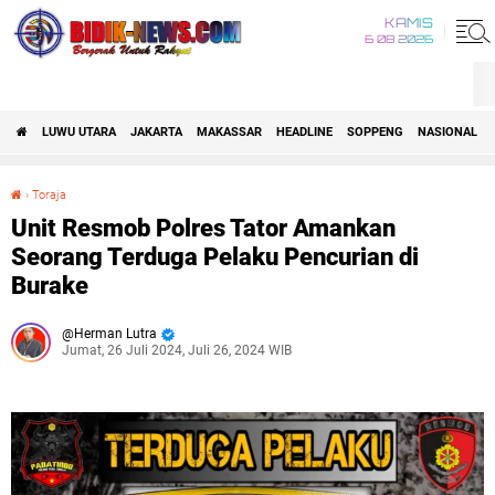
KAMIS
6 08 2026
LUWU UTARA
JAKARTA
MAKASSAR
HEADLINE
SOPPENG
NASIONAL
›
Toraja
Unit Resmob Polres Tator Amankan Seorang Terduga Pelaku Pencurian di Burake
Unit Resmob Polres Tator Amankan
Seorang Terduga Pelaku Pencurian di
Burake
Herman Lutra
Jumat, 26 Juli 2024, Juli 26, 2024 WIB