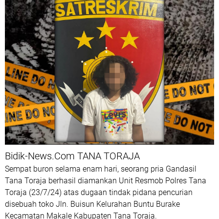
Bidik-News.Com TANA TORAJA
Sempat buron selama enam hari, seorang pria Gandasil
Tana Toraja berhasil diamankan Unit Resmob Polres Tana
Toraja (23/7/24) atas dugaan tindak pidana pencurian
disebuah toko Jln. Buisun Kelurahan Buntu Burake
Kecamatan Makale Kabupaten Tana Toraja.