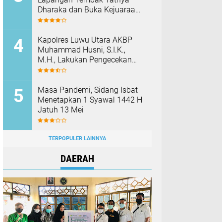
Dharaka dan Buka Kejuaraan
Menembak Bupati Sidrap Cup
II Tahun 2026
Kapolres Luwu Utara AKBP
Muhammad Husni, S.I.K.,
M.H., Lakukan Pengecekan
Rutan Dan Fasilitas Polres
Pada Hari Pertama Menjabat
Masa Pandemi, Sidang Isbat
Menetapkan 1 Syawal 1442 H
Jatuh 13 Mei
TERPOPULER LAINNYA
DAERAH