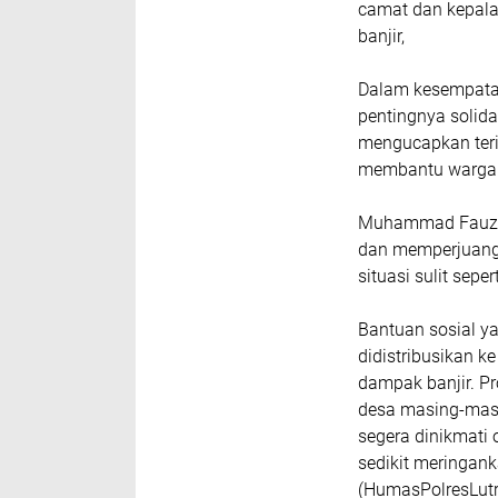
camat dan kepal
banjir,
Dalam kesempata
pentingnya solidar
mengucapkan teri
membantu warga 
Muhammad Fauzi,
dan memperjuang
situasi sulit sepert
Bantuan sosial y
didistribusikan k
dampak banjir. Pr
desa masing-masi
segera dinikmati
sedikit meringan
(HumasPolresLutr