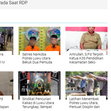
Pada Saat RDP
ara
Satres Narkoba
Amrullah, S.Pd Terpilih
Polres Luwu Utara
Ketua K3S Pendidikan
l IV
Bekuk Dua Pemuda
Kecamatan Seko
ti
Diduga Edarkan Sabu
Masa Bakti 2025-
n
di Desa Poreang
2030
angan
Pd
Sindikat Pencurian
Latihan Menembak
Kakao di Luwu Utara
Polres Luwu Utara,
etapan
Terungkap, Sempat
Perkuat Disiplin dan
 Batas
Diamankan Warga
Kemampuan Dasar