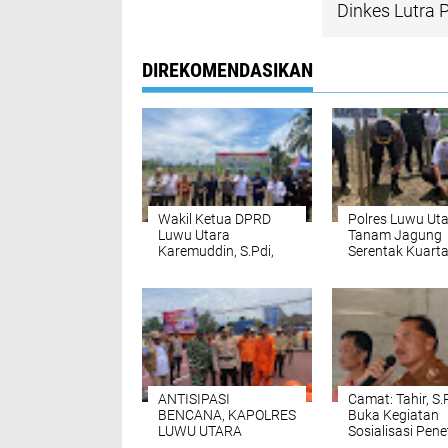
Dinkes Lutra 
DIREKOMENDASIKAN
Wakil Ketua DPRD
Polres Luwu Ut
Luwu Utara
Tanam Jagung
Karemuddin, S.Pdi,
Serentak Kuarta
Hadiri Kegiatan
Tahun 2025, Buk
Tanam Jagung
Nyata Dukunga
Serentak
Terhadap
Swasembada P
Nasional
ANTISIPASI
Camat: Tahir, S.
BENCANA, KAPOLRES
Buka Kegiatan
LUWU UTARA
Sosialisasi Pen
SERAHKAN
dan Penegasan