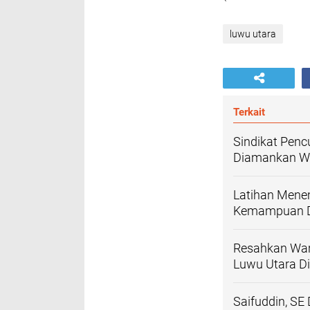
luwu utara
Terkait
Sindikat Penc
Diamankan Wa
Latihan Menem
Kemampuan Da
Resahkan Warg
Luwu Utara D
Saifuddin, SE