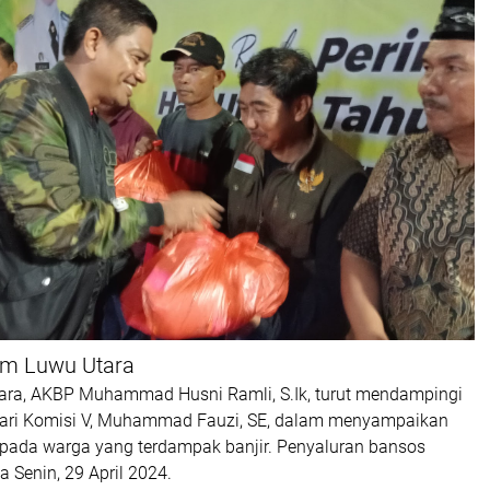
om Luwu Utara
ara, AKBP Muhammad Husni Ramli, S.Ik, turut mendampingi
dari Komisi V, Muhammad Fauzi, SE, dalam menyampaikan
epada warga yang terdampak banjir. Penyaluran bansos
 Senin, 29 April 2024.