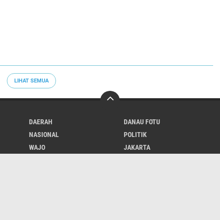
LIHAT SEMUA
DAERAH
DANAU FOTU
NASIONAL
POLITIK
WAJO
JAKARTA
Redaksi
youtube
pinterest
linkedin
twitter
google-plus
faceboo
Copyright ©
2026 BIDIKNEWS.com