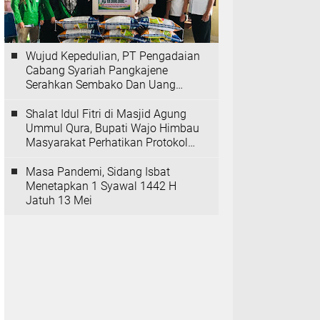
Wujud Kepedulian, PT Pengadaian
Cabang Syariah Pangkajene
Serahkan Sembako Dan Uang
Tunai Ke Panti Asuhan Sejati
Rappang
Shalat Idul Fitri di Masjid Agung
Ummul Qura, Bupati Wajo Himbau
Masyarakat Perhatikan Protokol
Kesehatan
Masa Pandemi, Sidang Isbat
Menetapkan 1 Syawal 1442 H
Jatuh 13 Mei