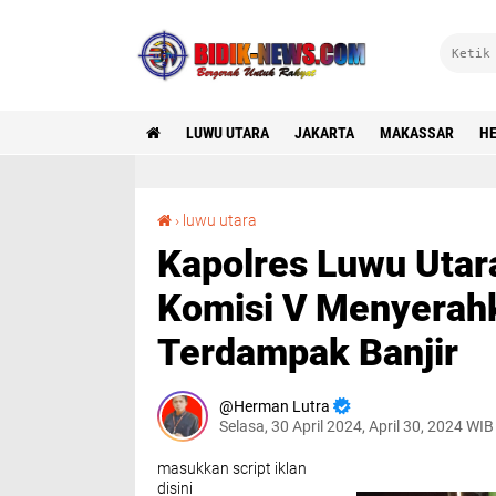
LUWU UTARA
JAKARTA
MAKASSAR
HE
Kapolres Luwu Utara Dampingi Anggota DPR RI Komisi V Menyerahkan Bantuan Ke Warga Yang Terdampak Banjir
›
luwu utara
Kapolres Luwu Utar
Komisi V Menyerah
Terdampak Banjir
Herman Lutra
Selasa, 30 April 2024, April 30, 2024 WIB
masukkan script iklan
disini