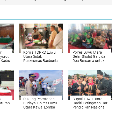
ri
Komisi I DPRD Luwu
Polres Luwu Utara
yoroti
Utara Sidak
Gelar Sholat Gaib dan
 Kadis
Puskesmas Baebunta
Doa Bersama untuk
da
Almarhum Pengemudi
Ojol Affan Kurniawan
a
Dukung Pelestarian
Bupati Luwu Utara
aturan
Budaya, Polres Luwu
Hadiri Peringatan Hari
Utara Kawal Lomba
Pendidikan Nasional
025-
Perahu Bala-bala
di Wilayah Terpencil
Seko