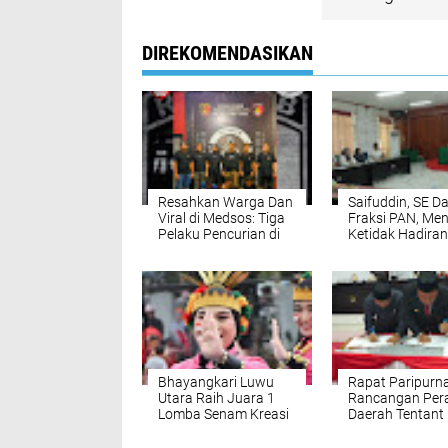
DIREKOMENDASIKAN
Resahkan Warga Dan
Saifuddin, SE Da
Viral di Medsos: Tiga
Fraksi PAN, Men
Pelaku Pencurian di
Ketidak Hadiran
Luwu Utara Dibekuk
Dinkes Lutra Pa
Unit Resmob
Saat RDP
Bhayangkari Luwu
Rapat Paripurn
Utara Raih Juara 1
Rancangan Per
Lomba Senam Kreasi
Daerah Tentant
HUT ke-80 RI
RPJMD Tahun 2
2029