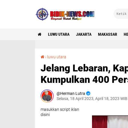
LUWU UTARA
JAKARTA
MAKASSAR
HE
Jelang Lebaran, Kapolres Luwu Utara Kumpulkan 400 Personil Dan Jurnalis
›
luwu utara
Jelang Lebaran, Ka
Kumpulkan 400 Pers
Herman Lutra
Selasa, 18 April 2023, April 18, 2023 WIB
masukkan script iklan
disini