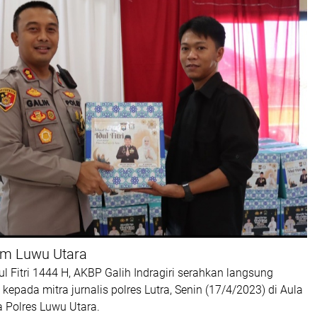
om Luwu Utara
ul Fitri 1444 H, AKBP Galih Indragiri serahkan langsung
 kepada mitra jurnalis polres Lutra, Senin (17/4/2023) di Aula
a Polres Luwu Utara.