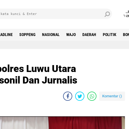
J
7 
ADLINE
SOPPENG
NASIONAL
WAJO
DAERAH
POLITIK
BO
polres Luwu Utara
onil Dan Jurnalis
Komentar (
)