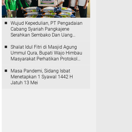
Wujud Kepedulian, PT Pengadaian
Cabang Syariah Pangkajene
Serahkan Sembako Dan Uang
Tunai Ke Panti Asuhan Sejati
Rappang
Shalat Idul Fitri di Masjid Agung
Ummul Qura, Bupati Wajo Himbau
Masyarakat Perhatikan Protokol
Kesehatan
Masa Pandemi, Sidang Isbat
Menetapkan 1 Syawal 1442 H
Jatuh 13 Mei