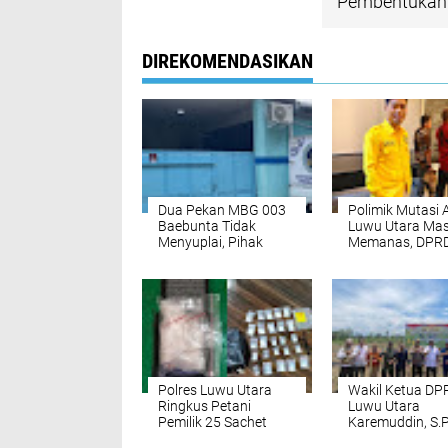
Pembentukan 
DIREKOMENDASIKAN
Dua Pekan MBG 003
Polimik Mutasi 
Baebunta Tidak
Luwu Utara Mas
Menyuplai, Pihak
Memanas, DPR
Sekolah Menanti
Desak Pemda P
Kejelasan
Pada Aturan
Polres Luwu Utara
Wakil Ketua DP
Ringkus Petani
Luwu Utara
Pemilik 25 Sachet
Karemuddin, S.P
Sabu di Desa Waetuo
Hadiri Kegiatan