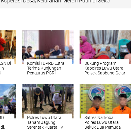
Koperasi Desa/Kelurahan Merah Putih di Seko
ASN Di
Komisi I DPRD Lutra
Dukung Program
ih
Terima Kunjungan
Kapolres Luwu Utara,
D
Pengurus PGRI,
Polsek Sabbang Gelar
atuh
Terkait Koordinasi
Donor Darah
Strategis Memperkuat
Mutu Pendidikan Di
Daerah
RD
Polres Luwu Utara
Satres Narkoba
Tanam Jagung
Polres Luwu Utara
di,
Serentak Kuartal IV
Bekuk Dua Pemuda
Tahun 2025, Bukti
Diduga Edarkan Sabu