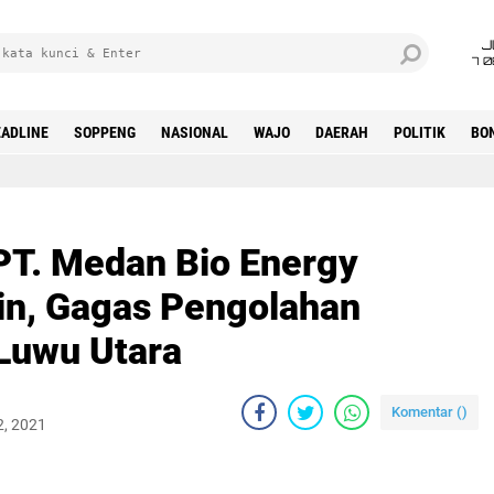
J
7 
ADLINE
SOPPENG
NASIONAL
WAJO
DAERAH
POLITIK
BO
PT. Medan Bio Energy
in, Gagas Pengolahan
 Luwu Utara
Komentar (
)
2, 2021