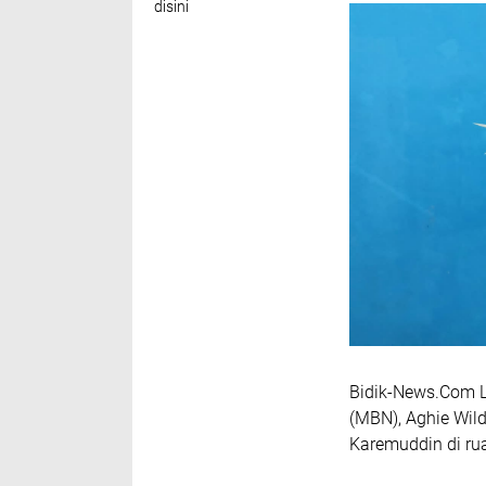
disini
Bidik-News.Com L
(MBN), Aghie Wil
Karemuddin di rua