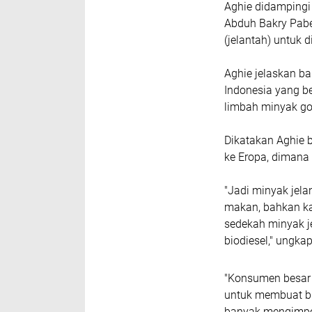
Aghie didampingi
Abduh Bakry Pab
(jelantah) untuk di
Aghie jelaskan b
Indonesia yang b
limbah minyak gor
Dikatakan Aghie 
ke Eropa, dimana 
"Jadi minyak jela
makan, bahkan ka
sedekah minyak je
biodiesel," ungka
"Konsumen besar 
untuk membuat bi
banyak mengimpor