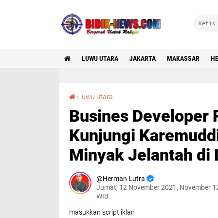
LUWU UTARA
JAKARTA
MAKASSAR
HE
Busines Developer PT. Medan Bio Energy Kunjungi Karemuddin, Gagas Pengolahan Minyak Jelantah di Luwu Utara
›
luwu utara
Busines Developer 
Kunjungi Karemudd
Minyak Jelantah di
Herman Lutra
Jumat, 12 November 2021, November 1
WIB
masukkan script iklan