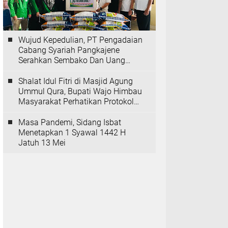
Wujud Kepedulian, PT Pengadaian
Cabang Syariah Pangkajene
Serahkan Sembako Dan Uang
Tunai Ke Panti Asuhan Sejati
Rappang
Shalat Idul Fitri di Masjid Agung
Ummul Qura, Bupati Wajo Himbau
Masyarakat Perhatikan Protokol
Kesehatan
Masa Pandemi, Sidang Isbat
Menetapkan 1 Syawal 1442 H
Jatuh 13 Mei