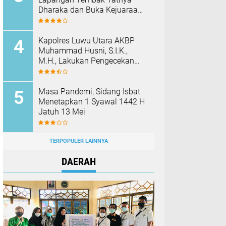
Dharaka dan Buka Kejuaraan
Menembak Bupati Sidrap Cup
II Tahun 2026
Kapolres Luwu Utara AKBP
Muhammad Husni, S.I.K.,
M.H., Lakukan Pengecekan
Rutan Dan Fasilitas Polres
Pada Hari Pertama Menjabat
Masa Pandemi, Sidang Isbat
Menetapkan 1 Syawal 1442 H
Jatuh 13 Mei
TERPOPULER LAINNYA
DAERAH