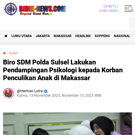
SABTU
8 08 2026
LUWU UTARA
JAKARTA
MAKASSAR
HEADLINE
SOPPENG
NASIONAL
›
Sulsel
Biro SDM Polda Sulsel Lakukan Pendampingan Psikologi kepada Korban Penculikan Anak di Makassar
Biro SDM Polda Sulsel Lakukan
Pendampingan Psikologi kepada Korban
Penculikan Anak di Makassar
Herman Lutra
Kamis, 13 November 2025, November 13, 2025 WIB