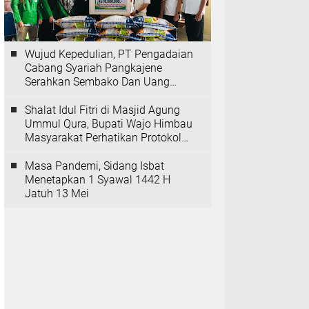
Wujud Kepedulian, PT Pengadaian
Cabang Syariah Pangkajene
Serahkan Sembako Dan Uang
Tunai Ke Panti Asuhan Sejati
Rappang
Shalat Idul Fitri di Masjid Agung
Ummul Qura, Bupati Wajo Himbau
Masyarakat Perhatikan Protokol
Kesehatan
Masa Pandemi, Sidang Isbat
Menetapkan 1 Syawal 1442 H
Jatuh 13 Mei