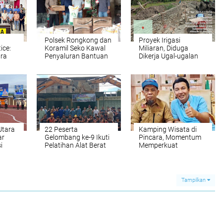
Polsek Rongkong dan
Proyek Irigasi
ice:
Koramil Seko Kawal
Miliaran, Diduga
ara
Penyaluran Bantuan
Dikerja Ugal-ugalan
 KUHP
Pangan untuk 1.321
Oleh Subcont
u
Warga di Kecamatan
Seko
Utara
22 Peserta
Kamping Wisata di
ar
Gelombang ke-9 Ikuti
Pincara, Momentum
i
Pelatihan Alat Berat
Memperkuat
2025
Excavator dan Dump
Silaturahmi Antar-
Truk di LPK Masamba
Perangkat Daerah
Teknik Utama
Tampilkan