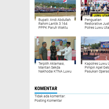
Bupati: Andi Abdullah
Penguatan
Rahim Lantik 3.164
Restorative Just
PPPK Paruh Waktu
Polres Luwu Ut
Kabupaten Luwu
Sosialisasikan
Utara
dan KUHAP Bar
kepada Jajaran
Reskrim
Terpilih Aklamasi,
Kapolres Luwu 
Mantan Sekda
Pimpin Apel Gel
Nakhodai KTNA Luwu
Pasukan Operas
Utara 2025 – 2030
Zebra Pallawa 
KOMENTAR
Tidak ada komentar:
Posting Komentar