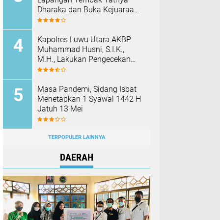
Dharaka dan Buka Kejuaraan
Menembak Bupati Sidrap Cup
II Tahun 2026
Kapolres Luwu Utara AKBP
Muhammad Husni, S.I.K.,
M.H., Lakukan Pengecekan
Rutan Dan Fasilitas Polres
Pada Hari Pertama Menjabat
Masa Pandemi, Sidang Isbat
Menetapkan 1 Syawal 1442 H
Jatuh 13 Mei
TERPOPULER LAINNYA
DAERAH