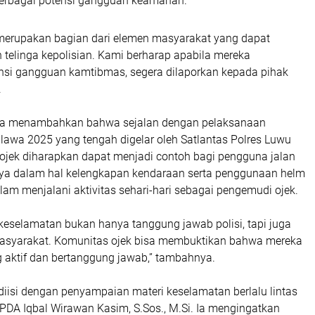
berbagai potensi gangguan keamanan.
merupakan bagian dari elemen masyarakat yang dapat
 telinga kepolisian. Kami berharap apabila mereka
si gangguan kamtibmas, segera dilaporkan kepada pihak
.
ga menambahkan bahwa sejalan dengan pelaksanaan
lawa 2025 yang tengah digelar oleh Satlantas Polres Luwu
 ojek diharapkan dapat menjadi contoh bagi pengguna jalan
ya dalam hal kelengkapan kendaraan serta penggunaan helm
lam menjalani aktivitas sehari-hari sebagai pengemudi ojek.
keselamatan bukan hanya tanggung jawab polisi, tapi juga
asyarakat. Komunitas ojek bisa membuktikan bahwa mereka
g aktif dan bertanggung jawab,” tambahnya.
 diisi dengan penyampaian materi keselamatan berlalu lintas
PDA Iqbal Wirawan Kasim, S.Sos., M.Si. Ia mengingatkan