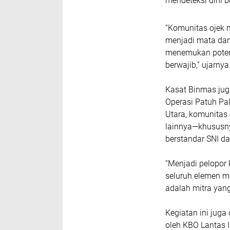
mendeteksi dini 
“Komunitas ojek 
menjadi mata dan
menemukan poten
berwajib,” ujarnya
Kasat Binmas ju
Operasi Patuh Pal
Utara, komunitas
lainnya—khususn
berstandar SNI da
“Menjadi pelopor 
seluruh elemen m
adalah mitra yan
Kegiatan ini juga
oleh KBO Lantas I