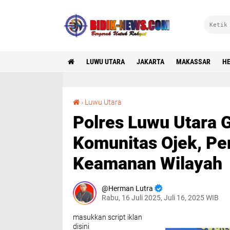
LUWU UTARA
JAKARTA
MAKASSAR
HE
Polres Luwu Utara Gelar FGD Bersama Komunitas Ojek, Perkuat Sinergi Jaga Keamanan Wilayah
›
Luwu Utara
Polres Luwu Utara 
Komunitas Ojek, Pe
Keamanan Wilayah
Herman Lutra
Rabu, 16 Juli 2025, Juli 16, 2025 WIB
masukkan script iklan
disini