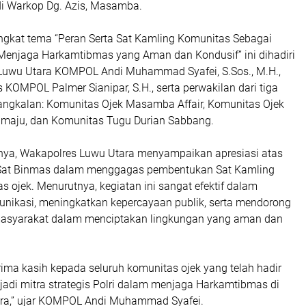
di Warkop Dg. Azis, Masamba.
kat tema “Peran Serta Sat Kamling Komunitas Sebagai
k Menjaga Harkamtibmas yang Aman dan Kondusif” ini dihadiri
Luwu Utara KOMPOL Andi Muhammad Syafei, S.Sos., M.H.,
KOMPOL Palmer Sianipar, S.H., serta perwakilan dari tiga
angkalan: Komunitas Ojek Masamba Affair, Komunitas Ojek
maju, dan Komunitas Tugu Durian Sabbang.
ya, Wakapolres Luwu Utara menyampaikan apresiasi atas
f Sat Binmas dalam menggagas pembentukan Sat Kamling
s ojek. Menurutnya, kegiatan ini sangat efektif dalam
ikasi, meningkatkan kepercayaan publik, serta mendorong
f masyarakat dalam menciptakan lingkungan yang aman dan
ima kasih kepada seluruh komunitas ojek yang telah hadir
jadi mitra strategis Polri dalam menjaga Harkamtibmas di
ra,” ujar KOMPOL Andi Muhammad Syafei.