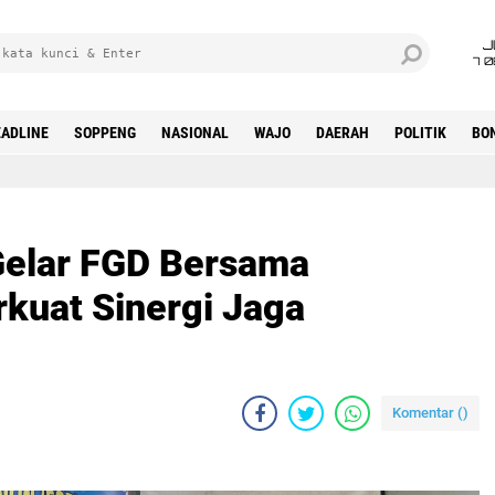
J
7 
ADLINE
SOPPENG
NASIONAL
WAJO
DAERAH
POLITIK
BO
Gelar FGD Bersama
rkuat Sinergi Jaga
Komentar (
)