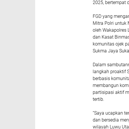
2025, bertempat 
FGD yang mengang
Mitra Polri untu
oleh Wakapolres 
dan Kasat Binmas 
komunitas ojek p
Sukma Jaya Suka
Dalam sambutann
langkah proakti
berbasis komunita
membangun komun
partisipasi akti
tertib.
“Saya ucapkan ter
dan bersedia men
wilayah Luwu Uta