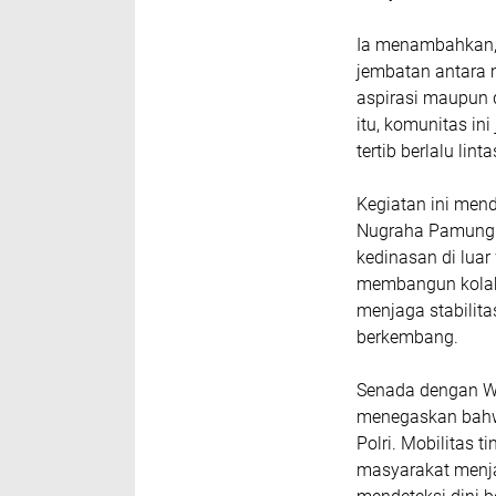
Ia menambahkan, 
jembatan antara 
aspirasi maupun 
itu, komunitas i
tertib berlalu li
Kegiatan ini men
Nugraha Pamungkas
kedinasan di lua
membangun kolabo
menjaga stabilit
berkembang.
Senada dengan Wa
menegaskan bahwa
Polri. Mobilitas t
masyarakat menja