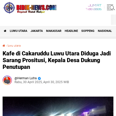
JUM'AT
7 08 2026
LUWU UTARA
JAKARTA
MAKASSAR
HEADLINE
SOPPENG
NASIONAL
›
luwu utara
Kafe di Cakaruddu Luwu Utara Diduga Jadi Sarang Prositusi, Kepala Desa Dukung Penutupan
Kafe di Cakaruddu Luwu Utara Diduga Jadi
Sarang Prositusi, Kepala Desa Dukung
Penutupan
Herman Lutra
Rabu, 30 April 2025, April 30, 2025 WIB