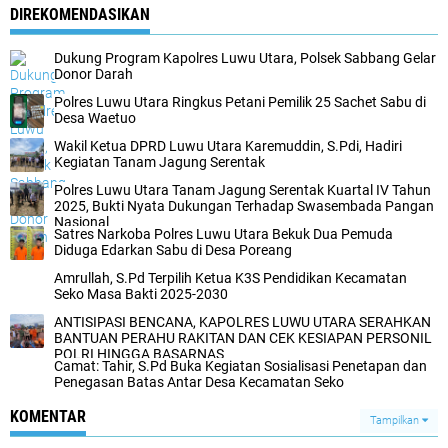
DIREKOMENDASIKAN
Dukung Program Kapolres Luwu Utara, Polsek Sabbang Gelar
Donor Darah
Polres Luwu Utara Ringkus Petani Pemilik 25 Sachet Sabu di
Desa Waetuo
Wakil Ketua DPRD Luwu Utara Karemuddin, S.Pdi, Hadiri
Kegiatan Tanam Jagung Serentak
Polres Luwu Utara Tanam Jagung Serentak Kuartal IV Tahun
2025, Bukti Nyata Dukungan Terhadap Swasembada Pangan
Nasional
Satres Narkoba Polres Luwu Utara Bekuk Dua Pemuda
Diduga Edarkan Sabu di Desa Poreang
Amrullah, S.Pd Terpilih Ketua K3S Pendidikan Kecamatan
Seko Masa Bakti 2025-2030
ANTISIPASI BENCANA, KAPOLRES LUWU UTARA SERAHKAN
BANTUAN PERAHU RAKITAN DAN CEK KESIAPAN PERSONIL
POLRI HINGGA BASARNAS
Camat: Tahir, S.Pd Buka Kegiatan Sosialisasi Penetapan dan
Penegasan Batas Antar Desa Kecamatan Seko
KOMENTAR
Tampilkan