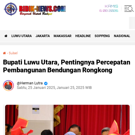
KAMIS
6 08 2026
LUWU UTARA
JAKARTA
MAKASSAR
HEADLINE
SOPPENG
NASIONAL
›
Sulsel
Bupati Luwu Utara, Pentingnya Percepatan Pembangunan Bendungan Rongkong
Bupati Luwu Utara, Pentingnya Percepatan
Pembangunan Bendungan Rongkong
Herman Lutra
Sabtu, 25 Januari 2025, Januari 25, 2025 WIB