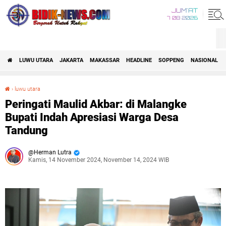
JUM'AT
7 08 2026
LUWU UTARA
JAKARTA
MAKASSAR
HEADLINE
SOPPENG
NASIONAL
›
luwu utara
Peringati Maulid Akbar: di Malangke Bupati Indah Apresiasi Warga Desa Tandung
Peringati Maulid Akbar: di Malangke
Bupati Indah Apresiasi Warga Desa
Tandung
Herman Lutra
Kamis, 14 November 2024, November 14, 2024 WIB