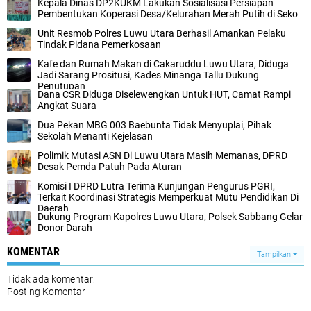
Kepala Dinas DP2KUKM Lakukan Sosialisasi Persiapan
Pembentukan Koperasi Desa/Kelurahan Merah Putih di Seko
Unit Resmob Polres Luwu Utara Berhasil Amankan Pelaku
Tindak Pidana Pemerkosaan
Kafe dan Rumah Makan di Cakaruddu Luwu Utara, Diduga
Jadi Sarang Prositusi, Kades Minanga Tallu Dukung
Penutupan
Dana CSR Diduga Diselewengkan Untuk HUT, Camat Rampi
Angkat Suara
Dua Pekan MBG 003 Baebunta Tidak Menyuplai, Pihak
Sekolah Menanti Kejelasan
Polimik Mutasi ASN Di Luwu Utara Masih Memanas, DPRD
Desak Pemda Patuh Pada Aturan
Komisi I DPRD Lutra Terima Kunjungan Pengurus PGRI,
Terkait Koordinasi Strategis Memperkuat Mutu Pendidikan Di
Daerah
Dukung Program Kapolres Luwu Utara, Polsek Sabbang Gelar
Donor Darah
KOMENTAR
Tampilkan
Tidak ada komentar:
Posting Komentar