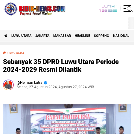
JUM'AT
7 08 2026
LUWU UTARA
JAKARTA
MAKASSAR
HEADLINE
SOPPENG
NASIONAL
›
luwu utara
Sebanyak 35 DPRD Luwu Utara Periode 2024-2029 Resmi Dilantik
Sebanyak 35 DPRD Luwu Utara Periode
2024-2029 Resmi Dilantik
Herman Lutra
Selasa, 27 Agustus 2024, Agustus 27, 2024 WIB