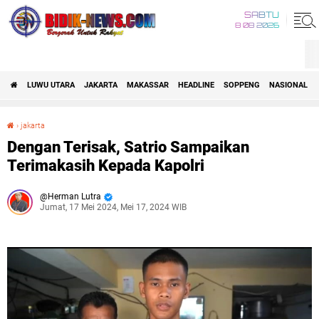
SABTU
8 08 2026
LUWU UTARA
JAKARTA
MAKASSAR
HEADLINE
SOPPENG
NASIONAL
›
jakarta
Dengan Terisak, Satrio Sampaikan Terimakasih Kepada Kapolri
Dengan Terisak, Satrio Sampaikan
Terimakasih Kepada Kapolri
Herman Lutra
Jumat, 17 Mei 2024, Mei 17, 2024 WIB