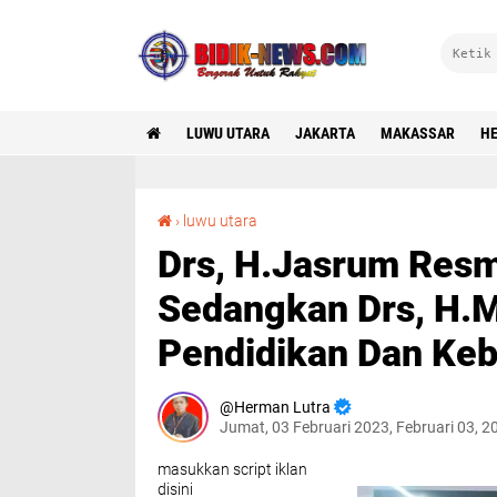
LUWU UTARA
JAKARTA
MAKASSAR
HE
Drs, H.Jasrum Resmi Jabat Kepala Dinas PMD. Sedangkan Drs, H.Misbah Jabat Kepala Dinas Pendidikan Dan Kebudayaan Luwu Utara
›
luwu utara
Drs, H.Jasrum Resm
Sedangkan Drs, H.M
Pendidikan Dan Ke
Herman Lutra
Jumat, 03 Februari 2023, Februari 03, 
masukkan script iklan
disini