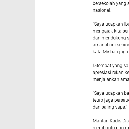
bersekolah yang s
nasional.
“Saya ucapkan Ib
mengajak kita se
dan mendukung s
amanah ini sehin
kata Misbah juga
Ditempat yang s
apresiasi rekan k
menjalankan aman
“Saya ucapkan ba
tetap jaga persau
dan saling sapa,”
Mantan Kadis Dis
membantu dan me