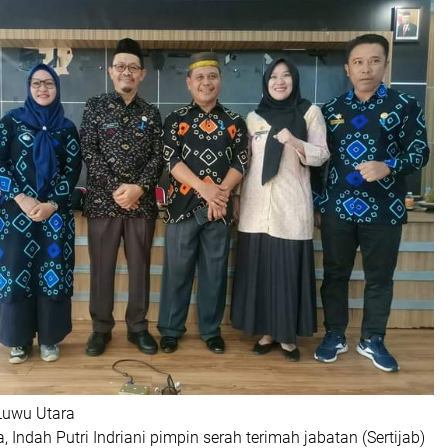
Luwu Utara
 Indah Putri Indriani pimpin serah terimah jabatan (Sertijab)