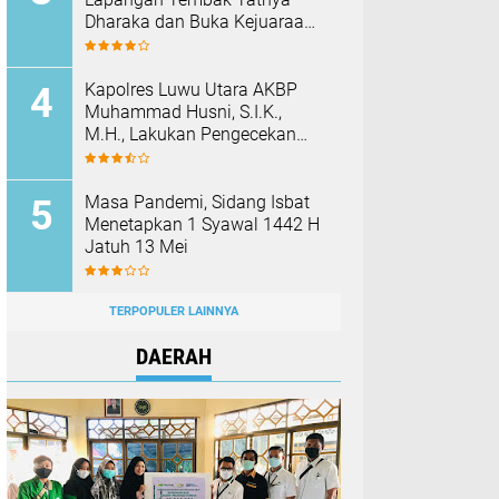
Dharaka dan Buka Kejuaraan
Menembak Bupati Sidrap Cup
II Tahun 2026
Kapolres Luwu Utara AKBP
Muhammad Husni, S.I.K.,
M.H., Lakukan Pengecekan
Rutan Dan Fasilitas Polres
Pada Hari Pertama Menjabat
Masa Pandemi, Sidang Isbat
Menetapkan 1 Syawal 1442 H
Jatuh 13 Mei
TERPOPULER LAINNYA
DAERAH