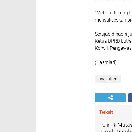
“Mohon dukung t
mensukseskan pro
Sertijab dihadiri
Ketua DPRD Lutra 
Korwil, Pengawas
(Hasmiati)
luwu utara
Terkait
Polimik Muta
Pemda Patuh 