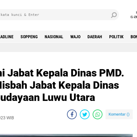
6 0
ADLINE
SOPPENG
NASIONAL
WAJO
DAERAH
POLITIK
BO
i Jabat Kepala Dinas PMD.
isbah Jabat Kepala Dinas
budayaan Luwu Utara
Komentar (
)
2023 WIB