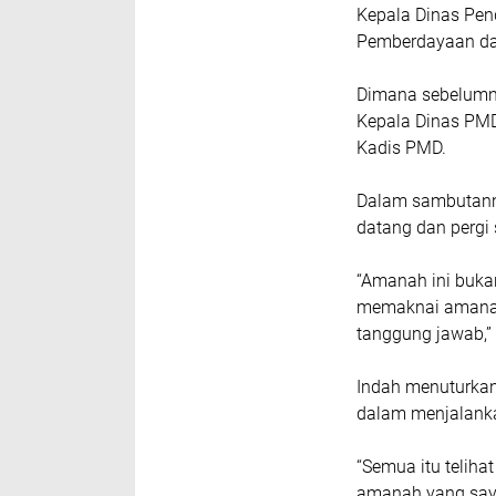
Kepala Dinas Pen
Pemberdayaan da
Dimana sebelumny
Kepala Dinas PMD
Kadis PMD.
Dalam sambutanny
datang dan pergi s
“Amanah ini bukan
memaknai amanah
tanggung jawab,” 
Indah menuturkan
dalam menjalank
“Semua itu teliha
amanah yang saya