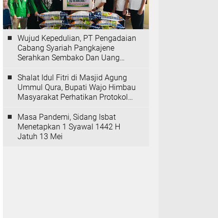
Wujud Kepedulian, PT Pengadaian
Cabang Syariah Pangkajene
Serahkan Sembako Dan Uang
Tunai Ke Panti Asuhan Sejati
Rappang
Shalat Idul Fitri di Masjid Agung
Ummul Qura, Bupati Wajo Himbau
Masyarakat Perhatikan Protokol
Kesehatan
Masa Pandemi, Sidang Isbat
Menetapkan 1 Syawal 1442 H
Jatuh 13 Mei