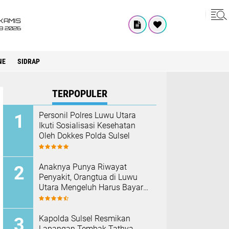
KAMIS
8 2026
NE
SIDRAP
TERPOPULER
Personil Polres Luwu Utara
Ikuti Sosialisasi Kesehatan
Oleh Dokkes Polda Sulsel
Anaknya Punya Riwayat
Penyakit, Orangtua di Luwu
Utara Mengeluh Harus Bayar
Rp190 Ribu Sebelum di
Vaksin
Kapolda Sulsel Resmikan
Lapangan Tembak Tathya