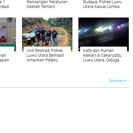
a 1
Rancangan Peraturan
Budaya, Polres Luwu
reasi
Daerah Tentant
Utara Kawal Lomba
RPJMD Tahun 2025-
Perahu Bala-bala
2029
Unit Resmob Polres
Kafe dan Rumah
kan
Luwu Utara Berhasil
Makan di Cakaruddu
iapan
Amankan Pelaku
Luwu Utara, Diduga
Tindak Pidana
Jadi Sarang Prositusi,
Pemerkosaan
Kades Minanga Tallu
n
Dukung Penutupan
Seko
Tampilkan