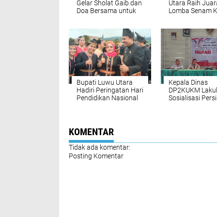
Gelar Sholat Gaib dan
Utara Raih Juar
Doa Bersama untuk
Lomba Senam K
Almarhum Pengemudi
HUT ke-80 RI
Ojol Affan Kurniawan
Bupati Luwu Utara
Kepala Dinas
Hadiri Peringatan Hari
DP2KUKM Laku
Pendidikan Nasional
Sosialisasi Pers
di Wilayah Terpencil
Pembentukan
Seko
Koperasi
Desa/Keluraha
Merah Putih di 
KOMENTAR
Tidak ada komentar:
Posting Komentar