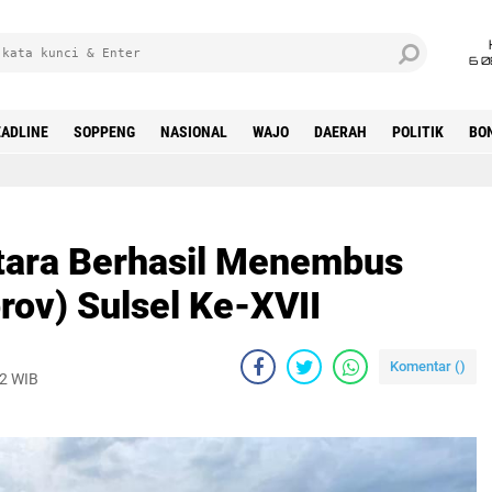
6 0
ADLINE
SOPPENG
NASIONAL
WAJO
DAERAH
POLITIK
BO
tara Berhasil Menembus
prov) Sulsel Ke-XVII
Komentar (
)
22 WIB