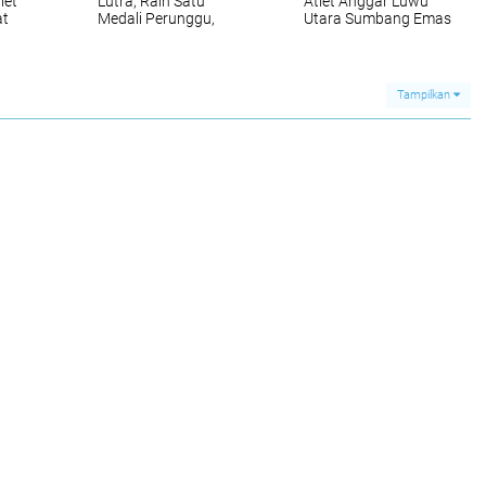
let
Lutra, Raih Satu
Atlet Anggar Luwu
at
Medali Perunggu,
Utara Sumbang Emas
n
Udding: InsyaAllah
di Porprov XVII Sulsel
gu
Kita Masih Bisa Raih
Tiga Medali
Tampilkan