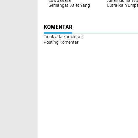
Luwu Utara
Alhamdulillah At
Semangati Atlet Yang
Lutra Raih Emp
Tengah Berjuang di
Medali Emas Da
Porprov Sulsel 2022
Sepuluh Perung
KOMENTAR
Tidak ada komentar:
Posting Komentar