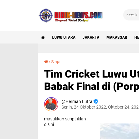
LUWU UTARA
JAKARTA
MAKASSAR
HE
Tim Cricket Luwu Utara Berhasil Menembus Babak Final di (Porprov) Sulsel Ke-XVII
›
Sinjai
Tim Cricket Luwu U
Babak Final di (Por
Herman Lutra
Senin, 24 Oktober 2022, Oktober 24, 20
masukkan script iklan
disini