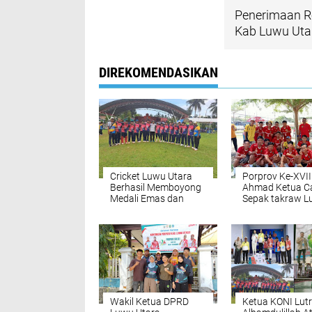
Penerimaan R
Kab Luwu Utar
DIREKOMENDASIKAN
Cricket Luwu Utara
Porprov Ke-XVII
Berhasil Memboyong
Ahmad Ketua C
Medali Emas dan
Sepak takraw Lu
Perak Diajang
Ini Harapannya
(Porprov) Sulsel Ke-
XVII
Wakil Ketua DPRD
Ketua KONI Lutr