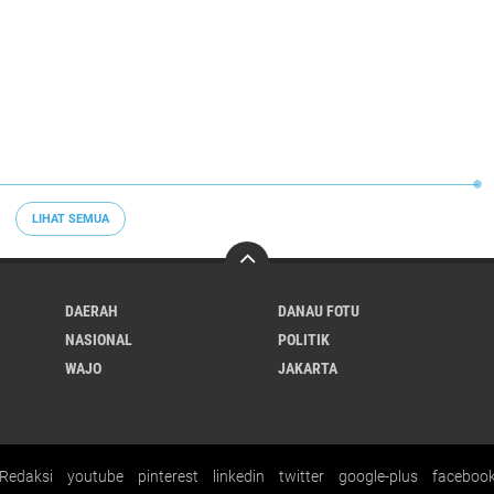
LIHAT SEMUA
DAERAH
DANAU FOTU
NASIONAL
POLITIK
WAJO
JAKARTA
Redaksi
youtube
pinterest
linkedin
twitter
google-plus
faceboo