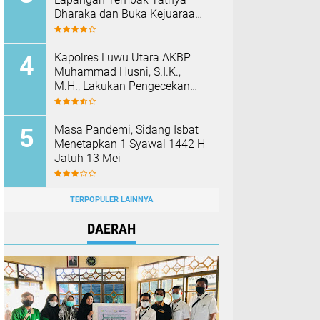
Dharaka dan Buka Kejuaraan
Menembak Bupati Sidrap Cup
II Tahun 2026
Kapolres Luwu Utara AKBP
Muhammad Husni, S.I.K.,
M.H., Lakukan Pengecekan
Rutan Dan Fasilitas Polres
Pada Hari Pertama Menjabat
Masa Pandemi, Sidang Isbat
Menetapkan 1 Syawal 1442 H
Jatuh 13 Mei
TERPOPULER LAINNYA
DAERAH