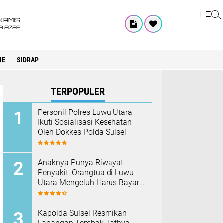
KAMIS
8 2026
NE
SIDRAP
TERPOPULER
Personil Polres Luwu Utara
Ikuti Sosialisasi Kesehatan
Oleh Dokkes Polda Sulsel
Anaknya Punya Riwayat
Penyakit, Orangtua di Luwu
Utara Mengeluh Harus Bayar
Rp190 Ribu Sebelum di
Vaksin
Kapolda Sulsel Resmikan
Lapangan Tembak Tathya