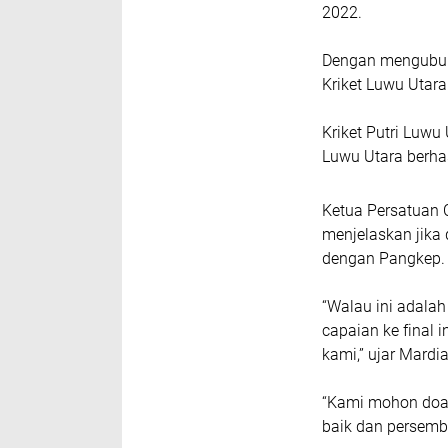
2022.
Dengan mengubur 
Kriket Luwu Utar
Kriket Putri Luwu
Luwu Utara berha
Ketua Persatuan C
menjelaskan jika 
dengan Pangkep. 
“Walau ini adalah
capaian ke final i
kami,” ujar Mard
“Kami mohon doany
baik dan persemb