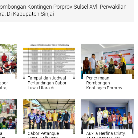
ombongan Kontingen Porprov Sulsel XVll Perwakilan
a, Di Kabupaten Sinjai
Tampat dan Jadwal
Penerimaan
abor
Pertandingan Cabor
Rombongan
tra,
Luwu Utara di
Kontingen Porprov
Porprov Sulsel XVII
Sulsel XVll Perwakilan
2022 Kabupaten
Kab Luwu Utara, Di
Sinjai
Kabupaten Sinjai
a:
Cabor Petanque
Auxlia Herfina Cristy,