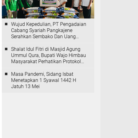
Wujud Kepedulian, PT Pengadaian
Cabang Syariah Pangkajene
Serahkan Sembako Dan Uang
Tunai Ke Panti Asuhan Sejati
Rappang
Shalat Idul Fitri di Masjid Agung
Ummul Qura, Bupati Wajo Himbau
Masyarakat Perhatikan Protokol
Kesehatan
Masa Pandemi, Sidang Isbat
Menetapkan 1 Syawal 1442 H
Jatuh 13 Mei