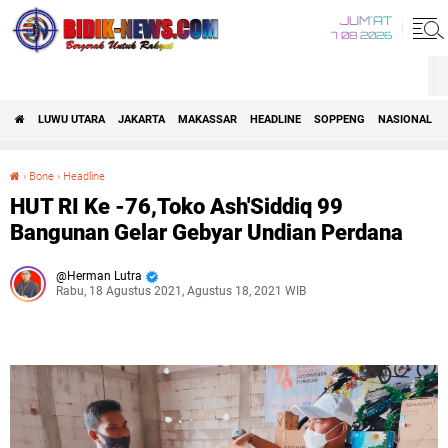
JUM'AT
7 08 2026
LUWU UTARA
JAKARTA
MAKASSAR
HEADLINE
SOPPENG
NASIONAL
›
Bone
›
Headline
HUT RI Ke -76,Toko Ash'Siddiq 99 Bangunan Gelar Gebyar Undian Perdana
HUT RI Ke -76,Toko Ash'Siddiq 99
Bangunan Gelar Gebyar Undian Perdana
Herman Lutra
Rabu, 18 Agustus 2021, Agustus 18, 2021 WIB