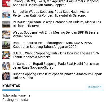
Jelang PON XX, Eka Syafri Agelsyah Ajak Gamers Soppeng
Asah Skill Harumkan Nama Soppeng
Sambutan Wabup Soppeng, Pada Saat Hadiri Acara
Pertemuan Rutin di Ponpes Hidayatullah Salaonro
PERADI: Kejaksaan Bekerja Berdasarkan Hukum, Kinerja Tak
Dinilai Hasil Survei
Wabup Soppeng Ikuti Entry Meeting Dengan BPK Ri Secara
Virtual Zoom
Rapat Paripurna Penandatanganan MoU KUA & PPAS
Kabupaten Soppeng Tahun Anggaran 2022
SULSEL Wabup Soppeng, ikuti Zikir & Doa Kebangsaaan 76
Tahun Indonesia Merdeka
Ini Sambutan Bupati Soppeng, Pada Saat Hadiri Peresmian
Jalan Ruas Soppeng-Sidrap
Bupati Soppeng Pimpin Pelepasan jenazah Almarhum Bapak
Halide Manna
KOMENTAR
Tampilkan
Tidak ada komentar:
Posting Komentar